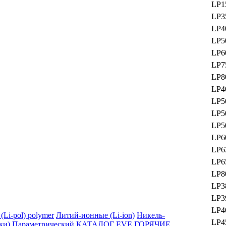
LP1
LP3
LP4
LP5
LP6
LP7
LP8
LP4
LP5
LP5
LP5
LP6
LP6
LP6
LP8
LP3
LP3
LP4
е
(Li-pol)
polymer
Литий-ионные
(Li-ion)
Никель-
LP4
ки)
Параметрический КАТАЛОГ EVE
ГОРЯЧИЕ