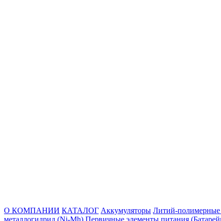
О КОМПАНИИ
КАТАЛОГ
Аккумуляторы
Литий-полимерны
металлогидрид
(Ni-Mh)
Первичные элементы питания
(Батарей