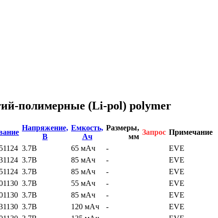
ий-полимерные
(Li-pol)
polymer
Напряжение,
Емкость,
Размеры,
вание
Запрос
Примечание
В
Ач
мм
51124
3.7В
65 мАч
-
EVE
31124
3.7В
85 мАч
-
EVE
51124
3.7В
85 мАч
-
EVE
01130
3.7В
55 мАч
-
EVE
01130
3.7В
85 мАч
-
EVE
31130
3.7В
120 мАч
-
EVE