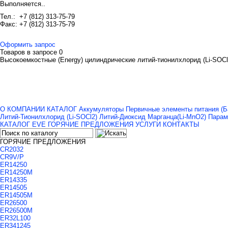
Выполняется..
Тел.: +7 (812) 313-75-79
Факс: +7 (812) 313-75-79
Оформить запрос
Товаров в запросе
0
Высокоемкостные (Energy) цилиндрические литий-тионилхлорид (Li-SOCl
О КОМПАНИИ
КАТАЛОГ
Аккумуляторы
Первичные элементы питания
(Б
Литий-Тионилхлорид
(Li-SOCl2)
Литий-Диоксид Марганца
(Li-MnO2)
Парам
КАТАЛОГ EVE
ГОРЯЧИЕ ПРЕДЛОЖЕНИЯ
УСЛУГИ
КОНТАКТЫ
ГОРЯЧИЕ ПРЕДЛОЖЕНИЯ
CR2032
CR9V/P
ER14250
ER14250M
ER14335
ER14505
ER14505M
ER26500
ER26500M
ER32L100
ER341245