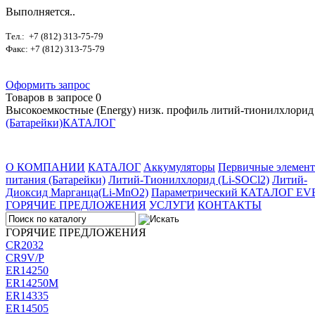
Выполняется..
Тел.: +7 (812) 313-75-79
Факс: +7 (812) 313-75-79
Оформить запрос
Товаров в запросе
0
Высокоемкостные (Energy) низк. профиль литий-тионилхлорид 
(Батарейки)
КАТАЛОГ
О КОМПАНИИ
КАТАЛОГ
Аккумуляторы
Первичные элемен
питания
(Батарейки)
Литий-Тионилхлорид
(Li-SOCl2)
Литий-
Диоксид Марганца
(Li-MnO2)
Параметрический КАТАЛОГ EV
ГОРЯЧИЕ ПРЕДЛОЖЕНИЯ
УСЛУГИ
КОНТАКТЫ
ГОРЯЧИЕ ПРЕДЛОЖЕНИЯ
CR2032
CR9V/P
ER14250
ER14250M
ER14335
ER14505