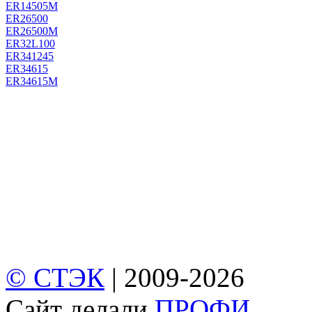
ER14505M
ER26500
ER26500M
ER32L100
ER341245
ER34615
ER34615M
© СТЭК
| 2009-2026
Cайт делали
ПРОФИ